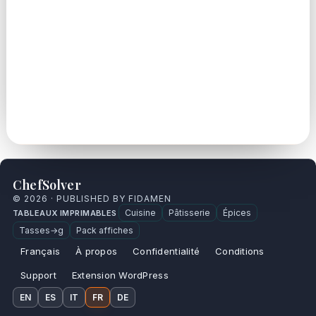
ChefSolver
© 2026 · PUBLISHED BY FIDAMEN
Cuisine
Pâtisserie
Épices
TABLEAUX IMPRIMABLES
Tasses→g
Pack affiches
Français
À propos
Confidentialité
Conditions
Support
Extension WordPress
EN
ES
IT
FR
DE