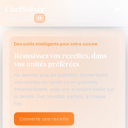
ChefSolver
EN
ES
IT
FR
DE
Des outils intelligents pour votre cuisine
Réussissez vos recettes, dans
vos unités préférées
Ne devinez plus les quantités. Convertissez
vos recettes en tasses ou en grammes
instantanément, avec une précision basée sur
la densité. Des résultats parfaits, à chaque
fois.
Convertir une recette