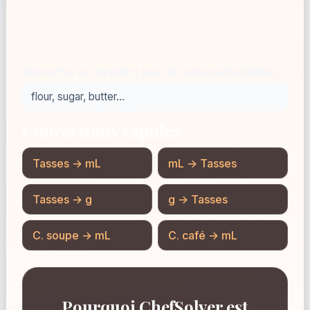
Recherchez un ingrédient pour des conversions dédiées
Conversions rapides
Tasses → mL
mL → Tasses
Tasses → g
g → Tasses
C. soupe → mL
C. café → mL
Pourquoi ChefSolver est