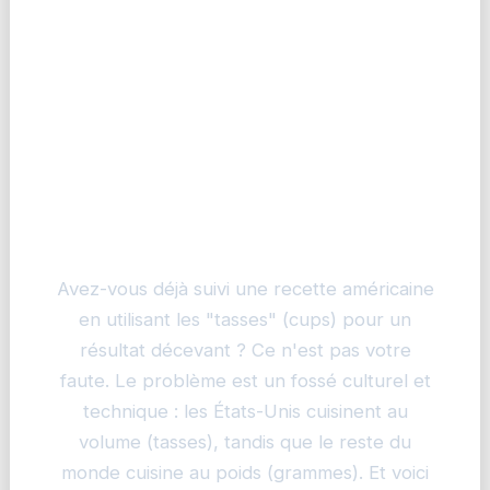
Des Tasses aux Grammes : La
Voie vers la Recette Parfaite
Avez-vous déjà suivi une recette américaine
en utilisant les "tasses" (cups) pour un
résultat décevant ? Ce n'est pas votre
faute. Le problème est un fossé culturel et
technique : les États-Unis cuisinent au
volume (tasses), tandis que le reste du
monde cuisine au poids (grammes). Et voici